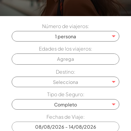
Número de viajeros:
1 persona
Edades de los viajeros:
Destino:
Selecciona
Tipo de Seguro:
Completo
Fechas de Viaje: