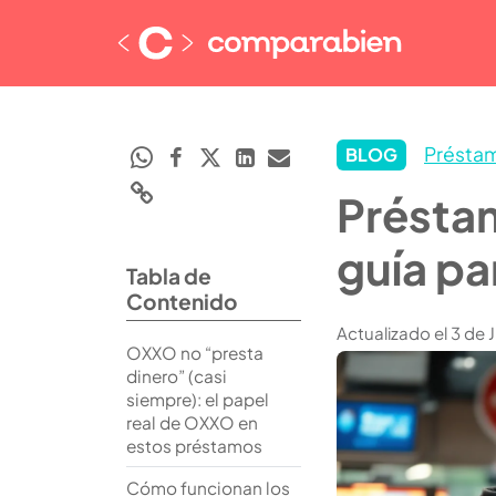
Présta
BLOG
Présta
guía pa
Tabla de
Contenido
Actualizado el 3 de 
OXXO no “presta
dinero” (casi
siempre): el papel
real de OXXO en
estos préstamos
Cómo funcionan los