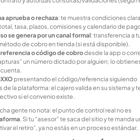
ma aprueba o rechaza
: te muestra condiciones clara
total, tasa, plazos, comisiones y calendario de pag
so se genera por un canal formal
: transferencia a t
método de cobro en tienda (si está disponible).
 referencia o código de cobro
desde la app o corr
“capturas” un número dictado por alguien; lo obtiene
 cuenta.
OXXO
presentando el código/referencia siguiendo
 de la plataforma: el cajero valida en su sistema y t
ectivo si el convenio existe.
ha gente no nota: el punto de control real no es
taforma
. Si tu “asesor” te saca del sitio y te manda u
ctivar el retiro”, ya no estás en un proceso estándar.