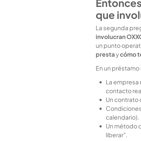
Entonces
que invo
La segunda preg
involucran OX
un punto operat
presta
y
cómo t
En un préstamo s
La empresa r
contacto rea
Un contrato 
Condiciones 
calendario).
Un método d
liberar”.