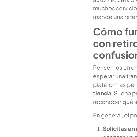
muchos servicios
mande una refe
Cómo fun
con retir
confusio
Pensemos en un 
esperar una tran
plataformas per
tienda
. Suena p
reconocer qué sí
En general, el p
Solicitas en 
aceptas un c