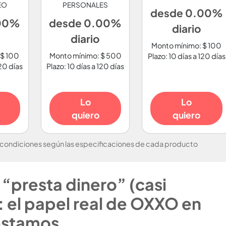
EO
PERSONALES
desde 0.00%
.00%
desde 0.00%
diario
diario
Monto mínimo: $ 100
 $ 100
Monto mínimo: $ 500
Plazo: 10 días a 120 días
120 días
Plazo: 10 días a 120 días
Lo
Lo
quiero
quiero
 condiciones según las especificaciones de cada producto
“presta dinero” (casi
 el papel real de OXXO en
éstamos