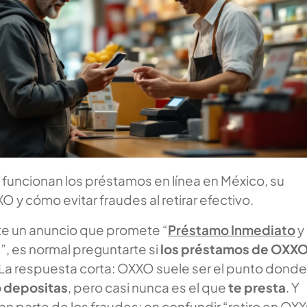
uncionan los préstamos en línea en México, su
O y cómo evitar fraudes al retirar efectivo.
ste un anuncio que promete “
Préstamo Inmediato
y
”, es normal preguntarte si
los préstamos de OXX
 La respuesta corta: OXXO suele ser el punto donde
o depositas
, pero casi nunca es el que
te presta
. Y
ran parte de los fraudes: en confundir “retiro en OX