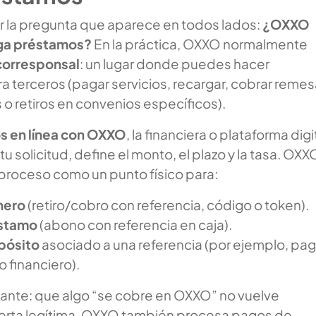
la pregunta que aparece en todos lados:
¿OXXO
ga préstamos?
En la práctica, OXXO normalmente
corresponsal
: un lugar donde puedes hacer
 terceros (pagar servicios, recargar, cobrar remes
o retiros en convenios específicos).
s en línea con OXXO
, la financiera o plataforma digi
tu solicitud, define el monto, el plazo y la tasa. OXX
el proceso como un punto físico para:
nero
(retiro/cobro con referencia, código o token).
éstamo
(abono con referencia en caja).
pósito
asociado a una referencia (por ejemplo, pa
o financiero).
tante: que algo “se cobre en OXXO” no vuelve
ferta legítima. OXXO también procesa pagos de