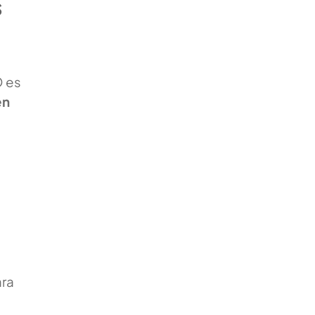
s
O es
én
ara