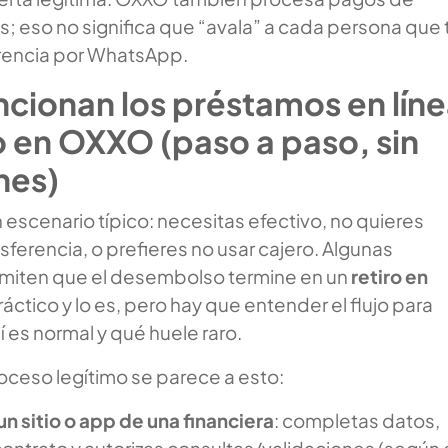
; eso no significa que “avala” a cada persona que 
rencia por WhatsApp.
cionan los préstamos en lín
o en OXXO (paso a paso, sin
nes)
escenario típico: necesitas efectivo, no quieres
sferencia, o prefieres no usar cajero. Algunas
miten que el desembolso termine en un
retiro en
ráctico y lo es, pero hay que entender el flujo para
 es normal y qué huele raro.
roceso legítimo se parece a esto:
un sitio o app de una financiera
: completas datos,
ontrato y autorizas consultas/validaciones (según 