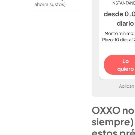
INSTANTÁN
ahorra sustos)
desde 0
diario
Monto mínimo:
Plazo: 10 días a 
Lo
quiero
Aplican
OXXO no 
siempre):
estos pr