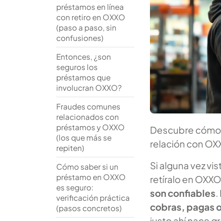
préstamos en línea
con retiro en OXXO
(paso a paso, sin
confusiones)
Entonces, ¿son
seguros los
préstamos que
involucran OXXO?
Fraudes comunes
relacionados con
préstamos y OXXO
Descubre cómo f
(los que más se
relación con OXX
repiten)
Si alguna vez vi
Cómo saber si un
préstamo en OXXO
retíralo en OXXO
es seguro:
son confiables
.
verificación práctica
cobras, pagas 
(pasos concretos)
justo ahí nace g