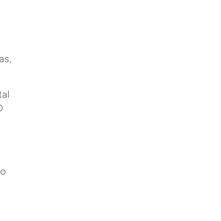
as,
tal
O
go