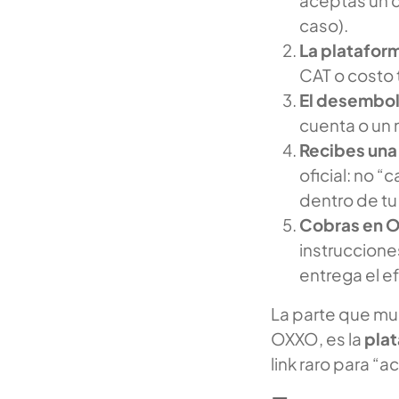
caso).
La platafor
CAT o costo 
El desembol
cuenta o un 
Recibes una
oficial: no 
dentro de tu
Cobras en 
instrucciones
entrega el ef
La parte que muc
OXXO, es la
pla
link raro para “a