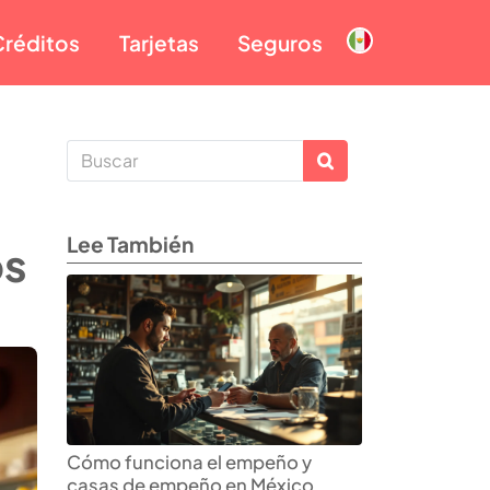
Créditos
Tarjetas
Seguros
Lee También
os
Cómo funciona el empeño y
casas de empeño en México