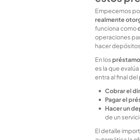
Empecemos por 
realmente otor
funciona como
operaciones para
hacer depósitos 
En los
préstamo
es la que evalúa 
entra al final d
Cobrar el di
Pagar el pr
Hacer un de
de un servici
El detalle impor
automática la o