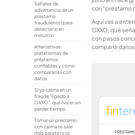
Señales de
con “préstamo 
advertencia de un
préstamo
Aquí vas a ente
fraudulento (para
detectarlo en
OXXO, qué señal
minutos)
con pasos concre
compartir datos 
Alternativas:
plataformas de
préstamos
confiables y cómo
compararlas con
datos
Si ya caíste en un
fraude “ligado a
OXXO”, qué hacer sin
perder tiempo
Tomar un préstamo
con calma te sale
PRESTAM
más barato (y te