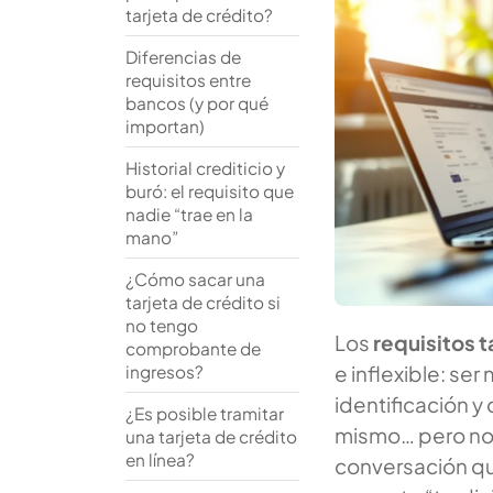
tarjeta de crédito?
Diferencias de
requisitos entre
bancos (y por qué
importan)
Historial crediticio y
buró: el requisito que
nadie “trae en la
mano”
¿Cómo sacar una
tarjeta de crédito si
no tengo
Los
requisitos t
comprobante de
e inflexible: se
ingresos?
identificación y 
¿Es posible tramitar
mismo… pero no s
una tarjeta de crédito
en línea?
conversación qu