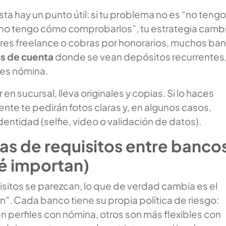
sta hay un punto útil: si tu problema no es “no tengo
 “no tengo cómo comprobarlos”, tu estrategia cambi
 eres freelance o cobras por honorarios, muchos ba
s de cuenta
donde se vean depósitos recurrentes
enes nómina.
r en sucursal, lleva originales y copias. Si lo haces
ente te pedirán fotos claras y, en algunos casos,
identidad (selfie, video o validación de datos).
as de requisitos entre banco
ué importan)
sitos se parezcan, lo que de verdad cambia es el
”. Cada banco tiene su propia política de riesgo:
n perfiles con nómina, otros son más flexibles con