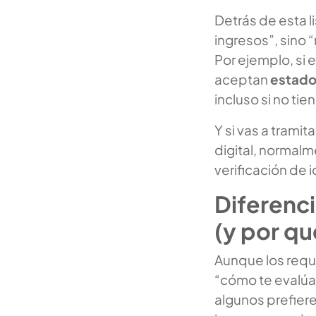
Detrás de esta li
ingresos”, sino
Por ejemplo, si
aceptan
estado
incluso si no ti
Y si vas a tramita
digital, normalm
verificación de 
Diferenci
(y por q
Aunque los requi
“cómo te evalúan
algunos prefiere