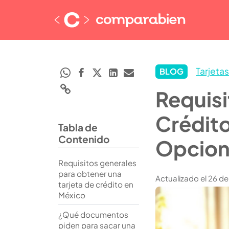
Tarjeta
BLOG
Requisi
Crédito
Tabla de
Contenido
Opcion
Requisitos generales
para obtener una
Actualizado el 26 d
tarjeta de crédito en
México
¿Qué documentos
piden para sacar una