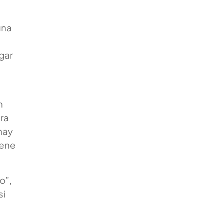
una
gar
n
ra
hay
iene
o”,
si