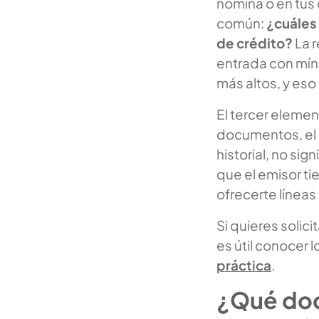
nómina o en tus
común:
¿cuáles 
de crédito?
La r
entrada con mín
más altos, y eso
El tercer elemen
documentos, el
historial, no sig
que el emisor ti
ofrecerte línea
Si quieres solic
es útil conocer 
práctica
.
¿Qué doc