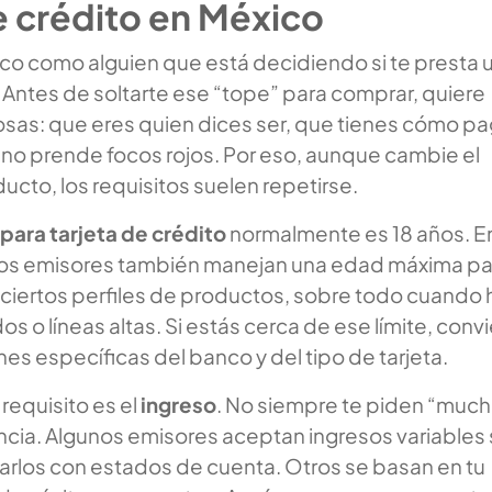
e crédito en México
nco como alguien que está decidiendo si te presta 
. Antes de soltarte ese “tope” para comprar, quiere
osas: que eres quien dices ser, que tienes cómo pa
al no prende focos rojos. Por eso, aunque cambie el
cto, los requisitos suelen repetirse.
para tarjeta de crédito
normalmente es 18 años. E
los emisores también manejan una edad máxima pa
 ciertos perfiles de productos, sobre todo cuando 
s o líneas altas. Si estás cerca de ese límite, conv
nes específicas del banco y del tipo de tarjeta.
requisito es el
ingreso
. No siempre te piden “much
ncia. Algunos emisores aceptan ingresos variables 
rlos con estados de cuenta. Otros se basan en tu