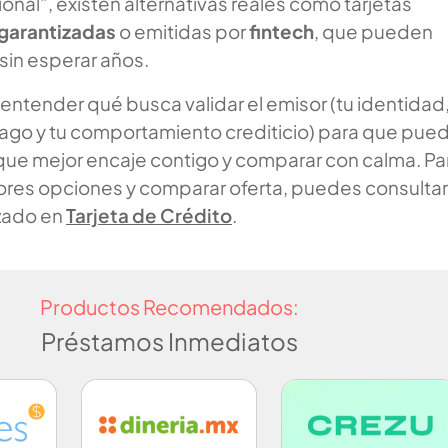
onal”, existen alternativas reales como tarjetas
garantizadas
o emitidas por
fintech
, que pueden
 sin esperar años.
 entender qué busca validar el emisor (tu identidad,
go y tu comportamiento crediticio) para que pue
 que mejor encaje contigo y comparar con calma. Pa
ores opciones y comparar oferta, puedes consultar
izado en
Tarjeta de Crédito
.
Productos Recomendados:
Préstamos Inmediatos