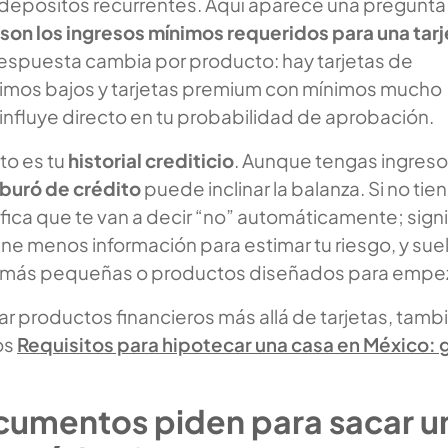
 depósitos recurrentes. Aquí aparece una pregunta
son los ingresos mínimos requeridos para una tarj
espuesta cambia por producto: hay tarjetas de
imos bajos y tarjetas premium con mínimos mucho
 influye directo en tu probabilidad de aprobación.
to es tu
historial crediticio
. Aunque tengas ingreso
buró de crédito
puede inclinar la balanza. Si no tie
nifica que te van a decir “no” automáticamente; signi
ene menos información para estimar tu riesgo, y sue
s más pequeñas o productos diseñados para empez
itar productos financieros más allá de tarjetas, tamb
los
Requisitos para hipotecar una casa en México: 
umentos piden para sacar u