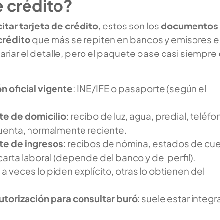
e crédito?
citar tarjeta de crédito
, estos son los
documentos
crédito
que más se repiten en bancos y emisores e
riar el detalle, pero el paquete base casi siempre
ón oficial vigente
: INE/IFE o pasaporte (según el
e de domicilio
: recibo de luz, agua, predial, teléfo
uenta, normalmente reciente.
e de ingresos
: recibos de nómina, estados de cu
carta laboral (depende del banco y del perfil).
: a veces lo piden explícito, otras lo obtienen del
autorización para consultar buró
: suele estar integ