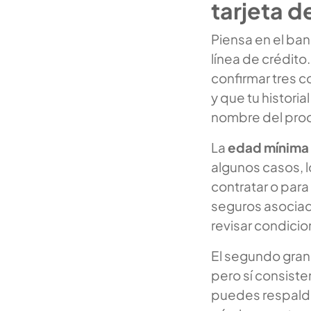
tarjeta d
Piensa en el ba
línea de crédito
confirmar tres c
y que tu histori
nombre del produ
La
edad mínima 
algunos casos, 
contratar o para
seguros asociado
revisar condicio
El segundo gran 
pero sí consiste
puedes respalda