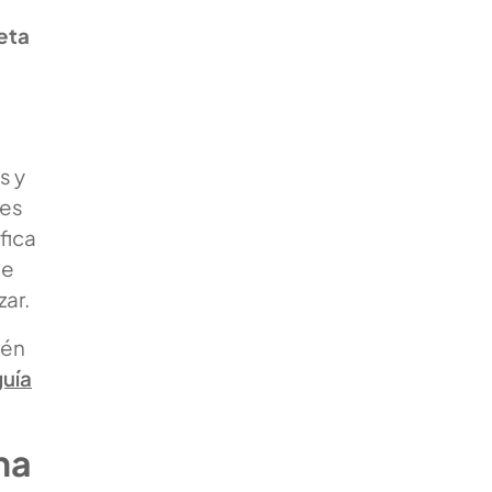
eta
s y
nes
fica
le
ar.
ién
guía
na