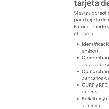
tarjeta d
Si estás por
soli
para tarjeta de 
México. Puede va
el mismo:
Identificaci
emisor).
Comprobant
estado de c
Comprobant
bancarios o 
CURP y RFC
proceso.
Solicitud y 
al trámite.