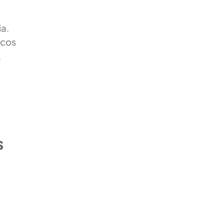
a.
ncos
,
s