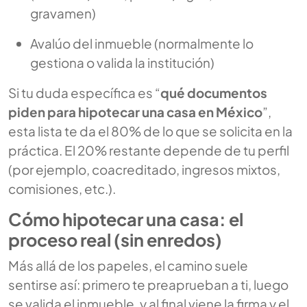
gravamen)
Avalúo del inmueble (normalmente lo
gestiona o valida la institución)
Si tu duda específica es “
qué documentos
piden para hipotecar una casa en México
”,
esta lista te da el 80% de lo que se solicita en la
práctica. El 20% restante depende de tu perfil
(por ejemplo, coacreditado, ingresos mixtos,
comisiones, etc.).
Cómo hipotecar una casa: el
proceso real (sin enredos)
Más allá de los papeles, el camino suele
sentirse así: primero te preaprueban a ti, luego
se valida el inmueble, y al final viene la firma y el