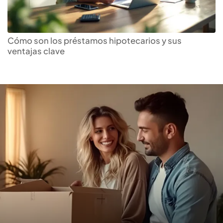
Encuentra el
crédito
hipotecario
que más te
Cómo son los préstamos hipotecarios y sus
ventajas clave
conviene