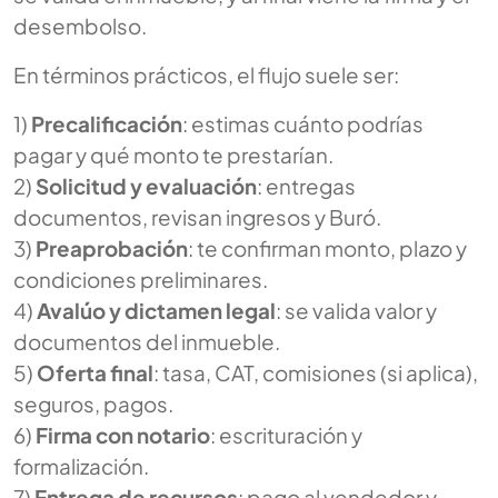
desembolso.
En términos prácticos, el flujo suele ser:
1)
Precalificación
: estimas cuánto podrías
pagar y qué monto te prestarían.
2)
Solicitud y evaluación
: entregas
documentos, revisan ingresos y Buró.
3)
Preaprobación
: te confirman monto, plazo y
condiciones preliminares.
4)
Avalúo y dictamen legal
: se valida valor y
documentos del inmueble.
5)
Oferta final
: tasa, CAT, comisiones (si aplica),
seguros, pagos.
6)
Firma con notario
: escrituración y
formalización.
7)
Entrega de recursos
: pago al vendedor y