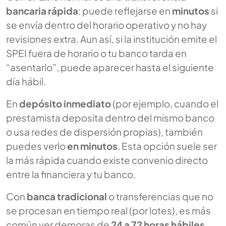
bancaria rápida
: puede reflejarse en
minutos
si
se envía dentro del horario operativo y no hay
revisiones extra. Aun así, si la institución emite el
SPEI fuera de horario o tu banco tarda en
“asentarlo”, puede aparecer hasta el siguiente
día hábil.
En
depósito inmediato
(por ejemplo, cuando el
prestamista deposita dentro del mismo banco
o usa redes de dispersión propias), también
puedes verlo
en minutos
. Esta opción suele ser
la más rápida cuando existe convenio directo
entre la financiera y tu banco.
Con
banca tradicional
o transferencias que no
se procesan en tiempo real (por lotes), es más
común ver demoras de
24 a 72 horas hábiles
,