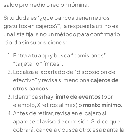
saldo promedio o recibir nómina.
Si tu duda es “¿qué bancos tienen retiros
gratuitos en cajeros?”, la respuesta útil no es
una lista fija, sino un método para confirmarlo
rápido sin suposiciones:
Entra a tu app y busca “comisiones”,
“tarjeta” o “límites”.
Localiza el apartado de “disposición de
efectivo” y revisa si menciona
cajeros de
otros bancos
.
Identifica si hay
límite de eventos
(por
ejemplo, X retiros al mes) o
monto mínimo
.
Antes de retirar, revisa en el cajero si
aparece el aviso de comisión. Si dice que
cobrará, cancela y busca otro: esa pantalla