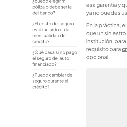
¿puedo elegir mi
esa garantía y 
póliza o debe ser la
ya no puedes us
del banco?
¿El costo del seguro
En la práctica, e
está incluido en la
que un siniestro
mensualidad del
institución, par
crédito?
requisito para
c
¿Qué pasa si no pago
opcional.
el seguro del auto
financiado?
¿Puedo cambiar de
seguro durante el
crédito?