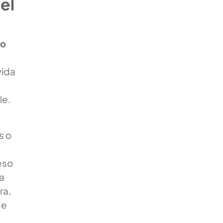
el
to
vida
le.
s o
eso
la
ra,
de