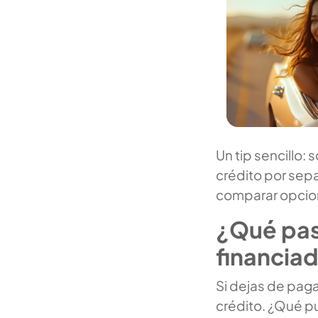
Un tip sencillo:
crédito por sepa
comparar opcion
¿Qué pasa
financia
Si dejas de paga
crédito. ¿Qué 