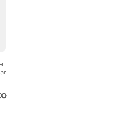
el
ar,
to