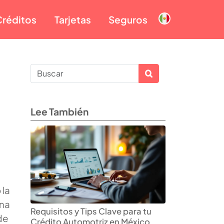
Créditos
Tarjetas
Seguros
Lee También
 la
una
Requisitos y Tips Clave para tu
de
Crédito Automotriz en México