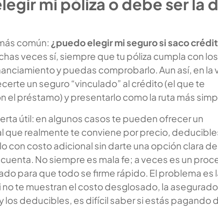
egir mi póliza o debe ser la d
 más común:
¿puedo elegir mi seguro si saco crédi
has veces sí, siempre que tu póliza cumpla con los
inanciamiento y puedas comprobarlo. Aun así, en la 
certe un seguro “vinculado” al crédito (el que te
n el préstamo) y presentarlo como la ruta más simp
lerta útil: en algunos casos te pueden ofrecer un
al que realmente te conviene por precio, deducible
irlo con costo adicional sin darte una opción clara de
 cuenta. No siempre es mala fe; a veces es un proc
do para que todo se firme rápido. El problema es 
i no te muestran el costo desglosado, la asegurado
y los deducibles, es difícil saber si estás pagando 