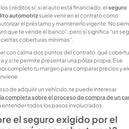
los créditos sí: si el auto está financiado, el
seguro
dito automotriz
suele venir en el contrato como
autorizar el préstamo y mantenerlo vigente. No sie
guro que te vende el banco”, pero sí significa “un se
ciertas coberturas mínimas”.
eer con calma dos puntos del contrato: qué cobert
ra y si te permite presentar una póliza propia. Ese
por completo tu margen para comparar precios y el
onviene.
eso de adquirir un vehículo, te puede interesar
ía completa sobre el proceso de compra de un ca
a entender todos los pasos involucrados.
e el seguro exigido por el