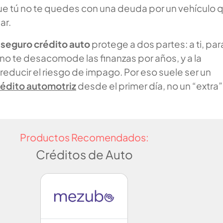
que tú no te quedes con una deuda por un vehículo 
ar.
l
seguro crédito auto
protege a dos partes: a ti, par
 no te desacomode las finanzas por años, y a la
a reducir el riesgo de impago. Por eso suele ser un
rédito automotriz
desde el primer día, no un “extra”
Productos Recomendados:
Créditos de Auto