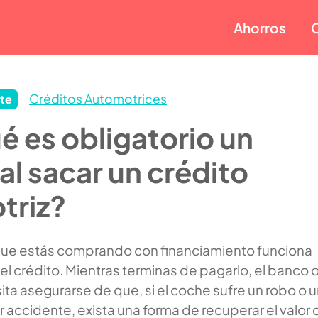
Ahorros
Créditos Automotrices
te
é es obligatorio un
al sacar un crédito
triz?
que estás comprando con financiamiento funciona
l crédito. Mientras terminas de pagarlo, el banco o
ita asegurarse de que, si el coche sufre un robo o 
r accidente, exista una forma de recuperar el valor 