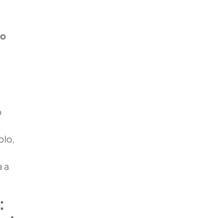
do
o
plo,
a a
: