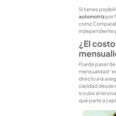
Si tienes posibi
automotriz
por 
como Comparabie
independiente pa
¿El costo
mensuali
Puede pasar de l
mensualidad “em
directo a la ase
claridad desde e
si sube al renov
qué parte a capi