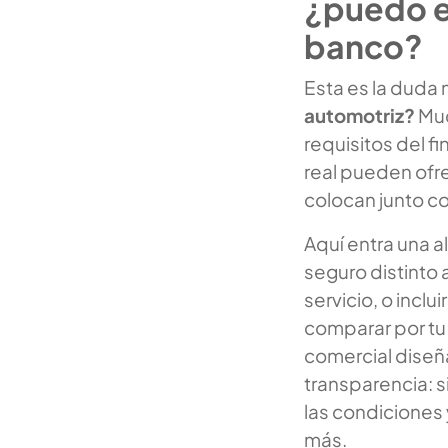
¿puedo el
banco?
Esta es la duda
automotriz?
Muc
requisitos del f
real pueden ofre
colocan junto co
Aquí entra una a
seguro distinto 
servicio, o inclu
comparar por tu
comercial diseña
transparencia: s
las condiciones 
más.