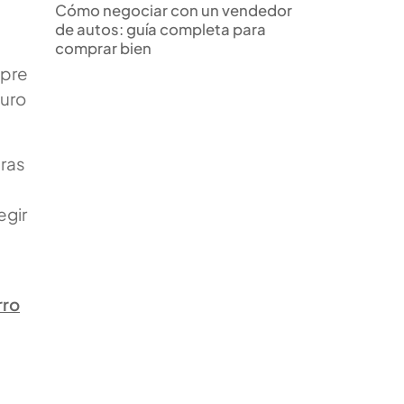
Cómo negociar con un vendedor
de autos: guía completa para
comprar bien
mpre
guro
uras
egir
rro