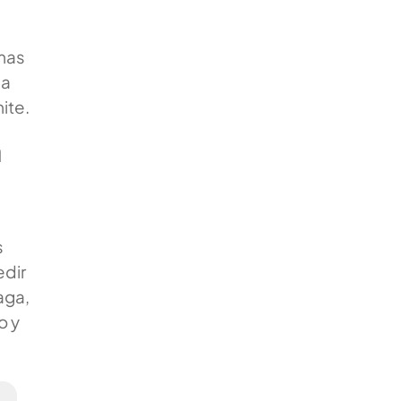
rmas
ma
ite.
a
s
edir
aga,
o y