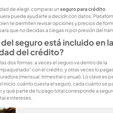
lidad de elegir, comparar un
seguro para crédito
fuera puede ayudarte a decidir con datos. Platafo
n te permiten revisar opciones y precios de for
ra que no decidas a ciegas ni por presión del trám
 del seguro está incluido en l
dad del crédito?
as dos formas: a veces el seguro va dentro de la
paquetado” con el crédito, y otras veces lo paga
guradora (mensual, trimestral o anual). Lo clave es p
l inicio: cuánto cuesta el seguro, cada cuánto se p
ar y qué parte de tu pago total corresponde a segur
tal e intereses.