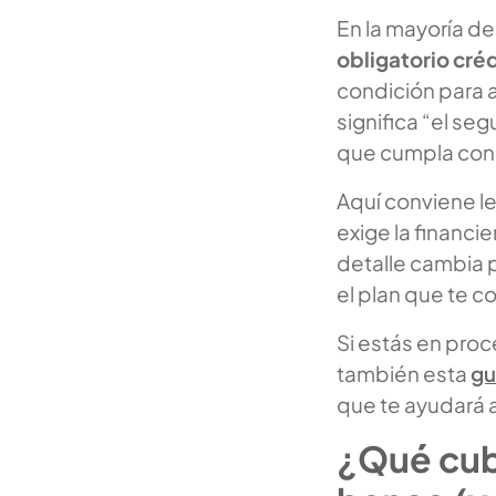
En la mayoría de 
obligatorio cré
condición para 
significa “el se
que cumpla con 
Aquí conviene l
exige la financie
detalle cambia 
el plan que te c
Si estás en proc
también esta
gu
que te ayudará 
¿Qué cubr