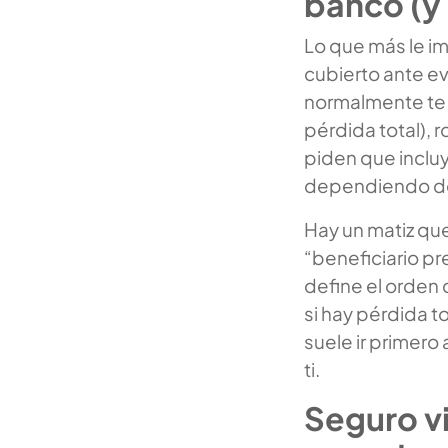
banco (y
Lo que más le imp
cubierto ante ev
normalmente te 
pérdida total), 
piden que inclu
dependiendo de l
Hay un matiz qu
“beneficiario pre
define el orden
si hay pérdida t
suele ir primero 
ti.
Seguro vi