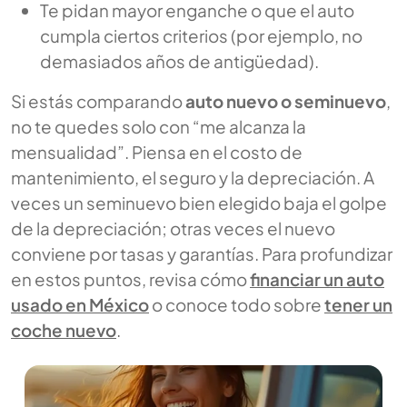
Te pidan mayor enganche o que el auto
cumpla ciertos criterios (por ejemplo, no
demasiados años de antigüedad).
Si estás comparando
auto nuevo o seminuevo
,
no te quedes solo con “me alcanza la
mensualidad”. Piensa en el costo de
mantenimiento, el seguro y la depreciación. A
veces un seminuevo bien elegido baja el golpe
de la depreciación; otras veces el nuevo
conviene por tasas y garantías. Para profundizar
en estos puntos, revisa cómo
financiar un auto
usado en México
o conoce todo sobre
tener un
coche nuevo
.