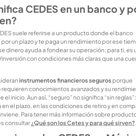
nifica CEDES en un banco y p
ten?
DES suele referirse a un producto donde el banco
 por un plazo y te paga un rendimiento por ese tie
se dinero ayuda a fondear su operación; para ti, es 
/inversión con condiciones más claras que una cue
sideran
instrumentos financieros seguros
porque
requieren conocimientos avanzados y su rendimi
l inicio. Aun así, “seguro” no significa “sin reglas”:
 en el plazo, en las condiciones de retiro y en comp
nviene. Para tener más información sobre product
es consultar
¿Qué son los Cetes y para qué sirven?