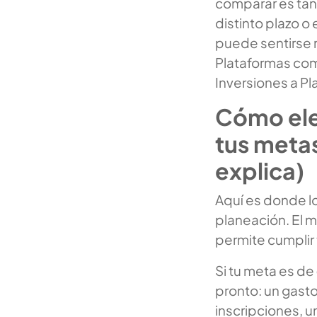
comparar es tan 
distinto plazo o
puede sentirse m
Plataformas c
Inversiones a P
Cómo ele
tus metas
explica)
Aquí es donde l
planeación. El m
permite cumplir t
Si tu meta es de
pronto: un gast
inscripciones, u