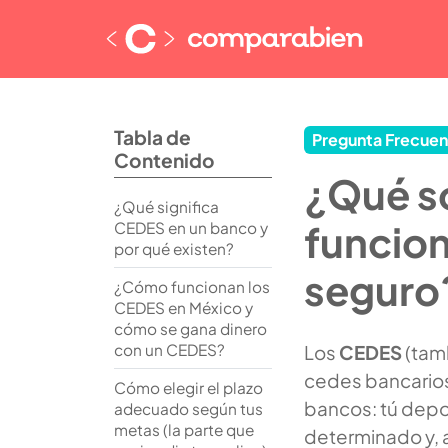
Tabla de
Pregunta Frecuen
Contenido
¿Qué s
¿Qué significa
funcion
CEDES en un banco y
por qué existen?
seguro
¿Cómo funcionan los
CEDES en México y
cómo se gana dinero
con un CEDES?
Los
CEDES
(tam
cedes bancario
Cómo elegir el plazo
bancos: tú depo
adecuado según tus
metas (la parte que
determinado y, al