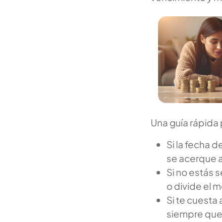
Una guía rápida p
Si la fecha 
se acerque a
Si no estás 
o divide el 
Si te cuesta
siempre que