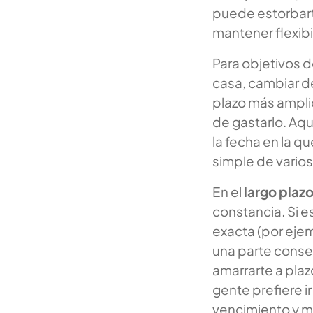
puede estorbart
mantener flexibil
Para objetivos 
casa, cambiar de
plazo más amplio
de gastarlo. Aqu
la fecha en la qu
simple de vario
En el
largo plaz
constancia. Si 
exacta (por eje
una parte conser
amarrarte a plaz
gente prefiere i
vencimiento y m