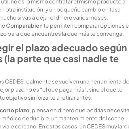
útil: no es lo mismo contratar el mismo producto a
 en otra institución, y un pequeño cambio en tasa
ucho si vas a dejar el dinero varios meses.
omo
Comparabien
te permiten comparar opciones 
lazo para que encuentres la que más te convenga.
gir el plazo adecuado según
 (la parte que casi nadie te
os CEDES realmente se vuelven una herramienta d
ejor plazo no es “el que paga más”, sino el que te
u objetivo sin forzarte a retirar antes.
corto plazo
, piensa en dinero que podrías necesita
o médico deducible, un mantenimiento del coche,
n viaje cercano. En estos casos, un CEDES muy larg