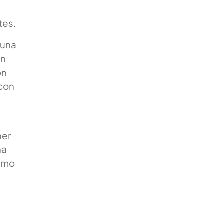
tes.
 una
un
ón
 con
ner
ha
como