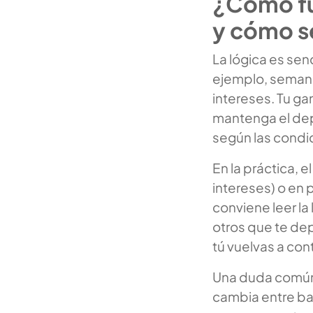
¿Cómo fu
y cómo s
La lógica es sen
ejemplo, semanas
intereses. Tu ga
mantenga el dep
según las condic
En la práctica, e
intereses) o en
conviene leer l
otros que te dep
tú vuelvas a cont
Una duda común
cambia entre ba