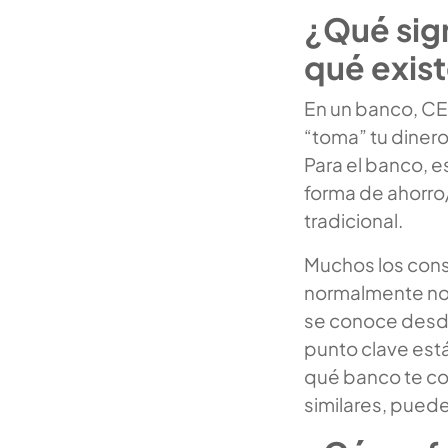
¿Qué sig
qué exis
En un banco, CE
“toma” tu dinero
Para el banco, e
forma de ahorro
tradicional.
Muchos los con
normalmente no 
se conoce desde e
punto clave está
qué banco te co
similares, pued