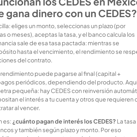
ncionan los CEDES en Méxic
e gana dinero con un CEDES?
cilla: eliges un monto, seleccionas un plazo (por
 o meses), aceptas la tasa, y el banco calcula los
nancia sale de esa tasa pactada: mientras se
ósito hasta el vencimiento, el rendimiento se resp
iones del contrato.
l rendimiento puede pagarse al final (capital +
 pagos periódicos, dependiendo del producto. Aqu
a letra pequeña: hay CEDES con reinversión automát
ositan el interés a tu cuenta y otros que requieren
ratar al vencer.
 es:
¿cuánto pagan de interés los CEDES?
La tasa
ncos y también según plazo y monto. Por eso