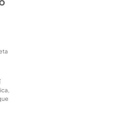
o
eta
í
ica,
 que