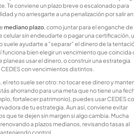
e. Te conviene un plazo breve o escalonado para
idad y no arriesgarte a una penalización por salir an
de
mediano plazo
, como juntar para el enganche de
 celular sin endeudarte o pagar una certificación, 
 suele ayudarte a “separar” el dinero de la tentaci
í funciona bien elegir un vencimiento que coincida
e planeas usar el dinero, o construir una estrategia
s CEDES con vencimientos distintos.
o
, el reto suele ser otro: no tocar ese dinero y mante
estás ahorrando para una meta que no tiene una fec
mplo, fortalecer patrimonio), puedes usar CEDES 
vadora de tu estrategia. Aun así, conviene evitar
os que te dejen sin margen si algo cambia. Mucha
r renovando a plazos medianos, revisando tasas al
anteniendo control.