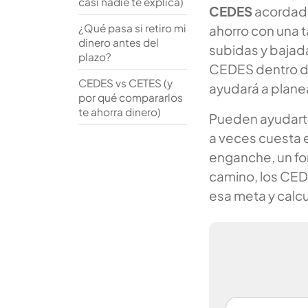
casi nadie te explica)
CEDES
acordados
¿Qué pasa si retiro mi
ahorro con una t
dinero antes del
subidas y bajad
plazo?
CEDES dentro d
CEDES vs CETES (y
ayudará a plane
por qué compararlos
te ahorra dinero)
Pueden ayudarte 
a veces cuesta 
enganche, un fo
camino, los CED
esa meta y calcu