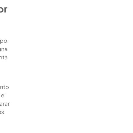
or
mpo.
una
nta
ento
 el
arar
os
.