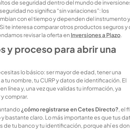
 altos de seguridad dentro del mundo de inversione
seguridad no significa “sin variaciones”: los
mbian con el tiempo y dependen del instrumento y
. Si te interesa comparar otros productos seguros y
endamos revisar la oferta en
Inversiones a Plazo
.
s y proceso para abrir una
cesitas lo básico: ser mayor de edad, tener una
a tu nombre, tu CURP y datos de identificación. El
en línea y, una vez que validas tu información, ya
 y comprar.
guntando
¿cómo registrarse en Cetes Directo?
, el f
 y bastante claro. Lo más importante es que tus da
s de tu banco y tu identificación, porque ahí es do