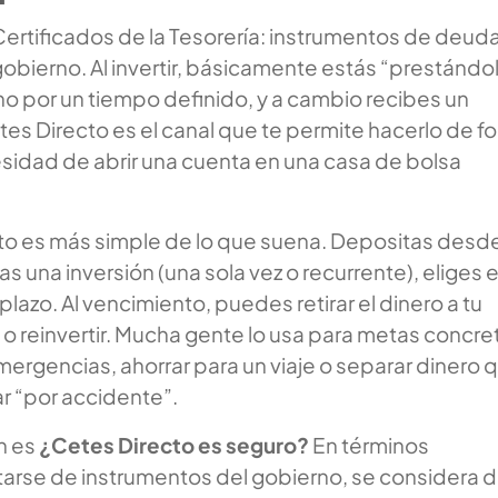
ertificados de la Tesorería: instrumentos de deud
gobierno. Al invertir, básicamente estás “prestándo
no por un tiempo definido, y a cambio recibes un
es Directo es el canal que te permite hacerlo de f
esidad de abrir una cuenta en una casa de bolsa
to es más simple de lo que suena. Depositas desde
 una inversión (una sola vez o recurrente), eliges e
plazo. Al vencimiento, puedes retirar el dinero a tu
o reinvertir. Mucha gente lo usa para metas concre
ergencias, ahorrar para un viaje o separar dinero 
r “por accidente”.
n es
¿Cetes Directo es seguro?
En términos
atarse de instrumentos del gobierno, se considera 