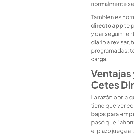
normalmente se a
También es norm
directo app
te p
y dar seguimiento
diario a revisar
programadas: te 
carga.
Ventajas 
Cetes Di
La razón por la 
tiene que ver c
bajos para empez
pasó que “ahorra
el plazo juega a