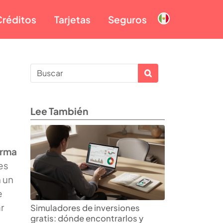
Créditos
Tarjetas
Seguros
Lee También
orma
es
 un
e
r
Simuladores de inversiones
gratis: dónde encontrarlos y