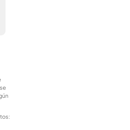
e
ase
egún
tos: