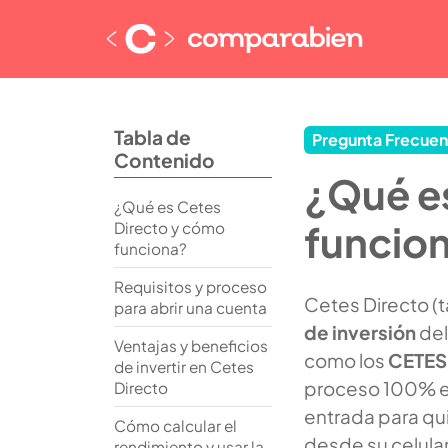
Tabla de
Pregunta Frecuen
Contenido
¿Qué e
¿Qué es Cetes
funcion
Directo y cómo
funciona?
Requisitos y proceso
Cetes Directo (
para abrir una cuenta
de inversión
del
Ventajas y beneficios
como los
CETES
de invertir en Cetes
proceso 100% en
Directo
entrada para qu
Cómo calcular el
desde su celula
rendimiento y usar la