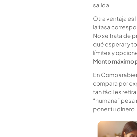
salida.
Otra ventaja es 
la tasa correspo
No se trata de 
qué esperar y t
límites y opcion
Monto máximo pa
En Comparabien 
compara por expe
tan fácil es reti
“humana” pesa 
poner tu dinero.