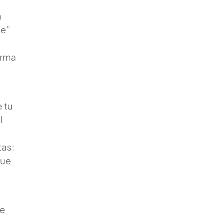
a
le”
orma
 tu
l
tas:
que
de