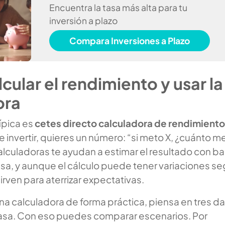
Encuentra la tasa más alta para tu
inversión a plazo
Compara Inversiones a Plazo
ular el rendimiento y usar la
ora
ípica es
cetes directo calculadora de rendimiento
 invertir, quieres un número: “si meto X, ¿cuánto m
alculadoras te ayudan a estimar el resultado con b
 tasa, y aunque el cálculo puede tener variaciones s
irven para aterrizar expectativas.
una calculadora de forma práctica, piensa en tres da
tasa. Con eso puedes comparar escenarios. Por