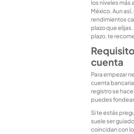
los niveles más
México. Aun así, 
rendimientos ca
plazo que elijas
plazo, te recom
Requisito
cuenta
Para empezar ne
cuenta bancaria 
registro se hace 
puedes fondear
Si te estás pre
suele ser guiado
coincidan con lo