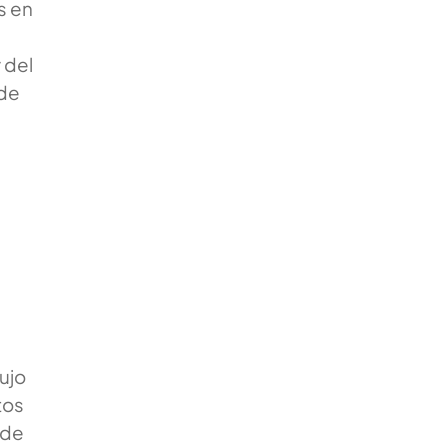
s en
 del
 de
lujo
tos
nde