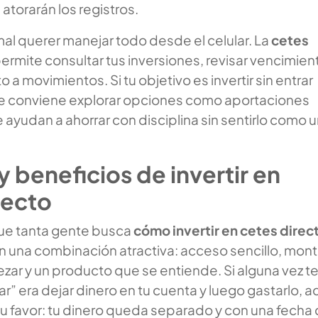
torarán los registros.
al querer manejar todo desde el celular. La
cetes
ermite consultar tus inversiones, revisar vencimien
 a movimientos. Si tu objetivo es invertir sin entrar
, te conviene explorar opciones como aportaciones
ayudan a ahorrar con disciplina sin sentirlo como 
y beneficios de invertir en
recto
que tanta gente busca
cómo invertir en cetes direc
on una combinación atractiva: acceso sencillo, mon
ar y un producto que se entiende. Si alguna vez t
r” era dejar dinero en tu cuenta y luego gastarlo, a
 tu favor: tu dinero queda separado y con una fecha