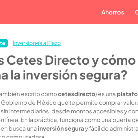
Ahorros
Inversiones a Plazo
te
s Cetes Directo y cómo
a la inversión segura?
también escrito como
cetesdirecto
) es una
plataf
 Gobierno de México que te permite comprar valor
sin intermediarios, desde montos accesibles y con
 línea. En la práctica, funciona como una puerta d
ien busca una
inversión segura
y fácil de administra
r o computadora.