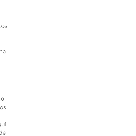
tos
una
to
tos
e
quí
 de