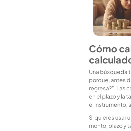
Cómo calc
calculad
Una búsqueda t
porque, antes de
regresa?”. Las c
en el plazo y la
el instrumento, s
Si quieres usar 
monto, plazo y 