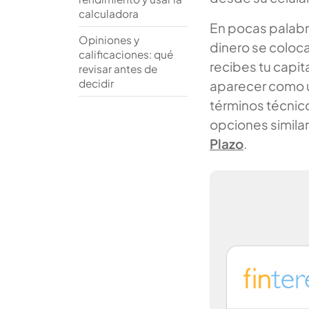
calculadora
En pocas palabras
Opiniones y
dinero se coloca
calificaciones: qué
recibes tu capit
revisar antes de
decidir
aparecer como u
términos técnico
opciones similar
Plazo
.