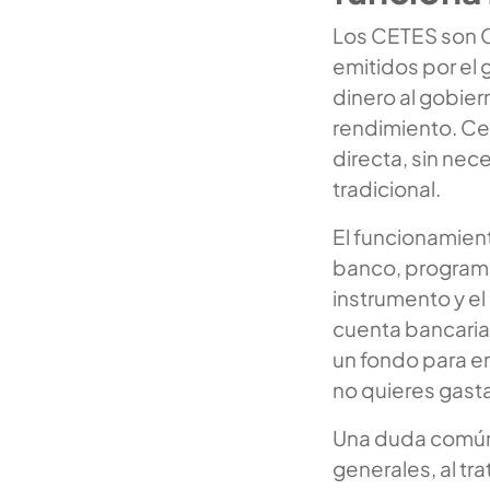
Los CETES son C
emitidos por el 
dinero al gobier
rendimiento. Cet
directa, sin nec
tradicional.
El funcionamien
banco, programas
instrumento y el 
cuenta bancaria 
un fondo para em
no quieres gasta
Una duda comú
generales, al tr