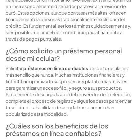
en línea especialmente diseñados para evitar la revisión de
buró. Estas opciones, aunque con tasas más altas, ofrecen
financiamiento a personas tradicionalmente excluidas del
crédito. Es fundamental leer los términos cuidadosamente y,
si es posible, mejorar el perfil crediticio paulatinamente a
través de pagos puntuales.
¿Cómo solicito un préstamo personal
desde mi celular?
Solicitar
préstamos en línea confiables
desde tu celular es
más sencillo que nunca. Muchas instituciones financieras y
fintech han optimizado sus procesos y plataformas móviles
para garantizar un acceso fácil y seguro a sus productos.
Simplemente descarga la app del proveedor de tu elección,
completa el proceso de registro y sigue los pasos para enviar
tu solicitud. La facilidad de uso y la transparencia han
popularizado esta modalidad.
¿Cuáles son los beneficios de los
préstamos en línea confiables?