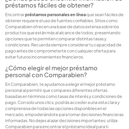
préstamos fáciles de obtener?
Encontrar
préstamos personales en línea
que sean fáciles de
obtener requiere el uso de fuentes confiables. Sitios como
Comparabien ofrecen una base de datos extensa sobre los
productos que están más al alcance de todos, presentando
opciones que te permiten comparar distintas tasas y
condiciones. Recuerda siempre considerar tu capacidad de
pago antes de comprometerte con cualquier oferta para
evitar futuros inconvenientes financieros.
¿Cómo elegir el mejor préstamo
personal con Comparabien?
En Comparabien, te ayudamos a elegir el mejor préstamo
personal al permitir que compares diferentes ofertas
basadas en términos como tasas de interés y condiciones de
pago. Con solo unos clics, podrás acceder a una vista clara y
comprensiva de todas las opciones disponibles en el
mercado, empoderándote para tomar decisiones financieras
informadas. No dejes al azar decisiones importantes: utiliza
Comparabien para encontrar el préstamo ideal para ti.