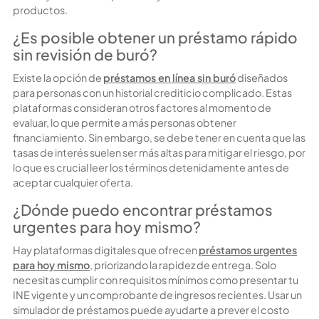
productos.
¿Es posible obtener un préstamo rápido
sin revisión de buró?
Existe la opción de
préstamos en línea sin buró
diseñados
para personas con un historial crediticio complicado. Estas
plataformas consideran otros factores al momento de
evaluar, lo que permite a más personas obtener
financiamiento. Sin embargo, se debe tener en cuenta que las
tasas de interés suelen ser más altas para mitigar el riesgo, por
lo que es crucial leer los términos detenidamente antes de
aceptar cualquier oferta.
¿Dónde puedo encontrar préstamos
urgentes para hoy mismo?
Hay plataformas digitales que ofrecen
préstamos urgentes
para hoy mismo
, priorizando la rapidez de entrega. Solo
necesitas cumplir con requisitos mínimos como presentar tu
INE vigente y un comprobante de ingresos recientes. Usar un
simulador de préstamos puede ayudarte a prever el costo