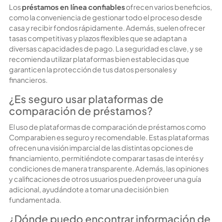
Los
préstamos en línea confiables
ofrecen varios beneficios,
como la conveniencia de gestionar todo el proceso desde
casa y recibir fondos rápidamente. Además, suelen ofrecer
tasas competitivas y plazos flexibles que se adaptan a
diversas capacidades de pago. La seguridad es clave, y se
recomienda utilizar plataformas bien establecidas que
garanticen la protección de tus datos personales y
financieros.
¿Es seguro usar plataformas de
comparación de préstamos?
El uso de plataformas de comparación de préstamos como
Comparabien es seguro y recomendable. Estas plataformas
ofrecen una visión imparcial de las distintas opciones de
financiamiento, permitiéndote comparar tasas de interés y
condiciones de manera transparente. Además, las opiniones
y calificaciones de otros usuarios pueden proveer una guía
adicional, ayudándote a tomar una decisión bien
fundamentada.
¿Dónde puedo encontrar información de