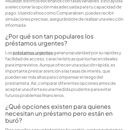
visualizar distintos escenarios con tasas variables. Esto ayuda
a seleccionar la opción más adecuada para tu capacidad de
pago. Usando sitios como Comparabien, puedes recibir
simulaciones precisas, asegurándote de realizar una elección
informada.
¿Por qué son tan populares los
préstamos urgentes?
Los
préstamos urgentes
ganan popularidad por su rapidez y
facilidad de acceso, características que los hacen ideales
para imprevistos. Aunque ofrecen una solución rápida, es
importante prestar atención a las tasas de interés, que
pueden ser más altas para compensar el riesgo del
prestamista. Así, comparar diferentes opciones antes de
aceptar una oferta es una medida prudente para evitar
futuros problemas financieros.
¿Qué opciones existen para quienes
necesitan un préstamo pero están en
buró?
Para aquellos con un historial no favorable, existen préstamos