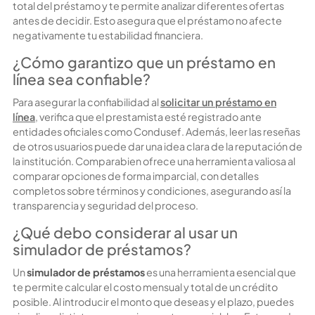
total del préstamo y te permite analizar diferentes ofertas
antes de decidir. Esto asegura que el préstamo no afecte
negativamente tu estabilidad financiera.
¿Cómo garantizo que un préstamo en
línea sea confiable?
Para asegurar la confiabilidad al
solicitar un préstamo en
línea
, verifica que el prestamista esté registrado ante
entidades oficiales como Condusef. Además, leer las reseñas
de otros usuarios puede dar una idea clara de la reputación de
la institución. Comparabien ofrece una herramienta valiosa al
comparar opciones de forma imparcial, con detalles
completos sobre términos y condiciones, asegurando así la
transparencia y seguridad del proceso.
¿Qué debo considerar al usar un
simulador de préstamos?
Un
simulador de préstamos
es una herramienta esencial que
te permite calcular el costo mensual y total de un crédito
posible. Al introducir el monto que deseas y el plazo, puedes