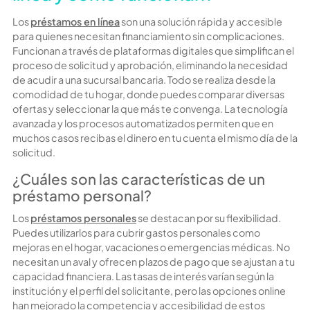
Los
préstamos en línea
son una solución rápida y accesible
para quienes necesitan financiamiento sin complicaciones.
Funcionan a través de plataformas digitales que simplifican el
proceso de solicitud y aprobación, eliminando la necesidad
de acudir a una sucursal bancaria. Todo se realiza desde la
comodidad de tu hogar, donde puedes comparar diversas
ofertas y seleccionar la que más te convenga. La tecnología
avanzada y los procesos automatizados permiten que en
muchos casos recibas el dinero en tu cuenta el mismo día de la
solicitud.
¿Cuáles son las características de un
préstamo personal?
Los
préstamos personales
se destacan por su flexibilidad.
Puedes utilizarlos para cubrir gastos personales como
mejoras en el hogar, vacaciones o emergencias médicas. No
necesitan un aval y ofrecen plazos de pago que se ajustan a tu
capacidad financiera. Las tasas de interés varían según la
institución y el perfil del solicitante, pero las opciones online
han mejorado la competencia y accesibilidad de estos