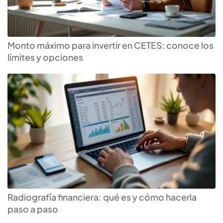
Monto máximo para invertir en CETES: conoce los
límites y opciones
Encuentra la tasa más alta
para tu
inversión a plazo
Radiografía financiera: qué es y cómo hacerla
paso a paso