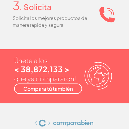
3
. Solicita
Solicita los mejores productos de
manera rápida y segura
Únete a los
< 38,872,133 >
que ya compararon!
Compara tú también