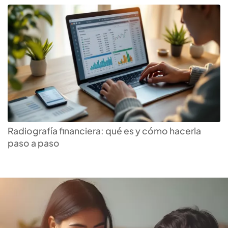
Encuentra la tasa más alta
para tu
inversión a plazo
Radiografía financiera: qué es y cómo hacerla
paso a paso