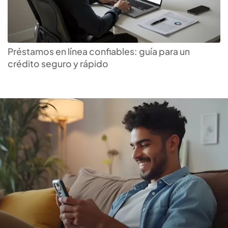
Encuentra el
préstamo
inmediato
ideal para ti
Préstamos en línea confiables: guía para un
crédito seguro y rápido