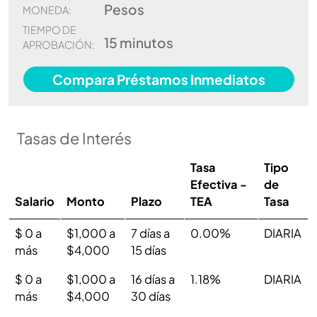
Pesos
MONEDA:
TIEMPO DE
15 minutos
APROBACIÓN:
Compara Préstamos Inmediatos
Tasas de Interés
Tasa
Tipo
Efectiva -
de
Salario
Monto
Plazo
TEA
Tasa
$ 0 a
$1,000 a
7 días a
0.00%
DIARIA
más
$4,000
15 días
$ 0 a
$1,000 a
16 días a
1.18%
DIARIA
más
$4,000
30 días