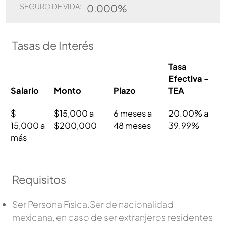
SEGURO DE VIDA:
0.000%
Tasas de Interés
Tasa
Efectiva -
Salario
Monto
Plazo
TEA
$
$15,000 a
6 meses a
20.00% a
15,000 a
$200,000
48 meses
39.99%
más
Requisitos
Ser Persona Física.Ser de nacionalidad
mexicana, en caso de ser extranjeros residentes