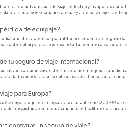
factores, como la duración del viaje, el destino y los tipos de cob
tra plataforma, puedes comparar precios y obtener la mejor oferta q
 pérdida de equipaje?
inmediatamente a la aerolínea para obtener el informe de irregulari
ficaz debe cubrir pérdidas que excedan las compensaciones de las
e tu seguro de viaje internacional?
rnacional, verifica que incluya coberturas como emergencias médicas
es o actividades pueden no estar cubiertos. Utiliza herramientas co
viaje para Europa?
acio Schengen, requiere un seguro que cubra al menos 30,000 euros 
con los requisitos de entrada. Comparabien facilita encontrar opci
a contratar un seguro de viaje?