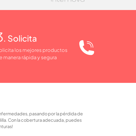
3
. Solicita
olicita los mejores productos
e manera rápida y segura
enfermedades, pasando por la pérdida de
illa. Con la cobertura adecuada, puedes
nturas!