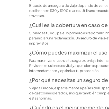
El costo de un seguro de viaje depende de varios 
oscilar entre $30 y $100 diarios. Utilizando nues
travesías.
¿Cuál es la cobertura en caso de
Si pierdes tu equipaje, lo primero es reportarlo 
para iniciar una reclamación. Un
seguro de viaje
e
imprevistos.
¿Cómo puedes maximizar el uso d
Para maximizar el uso de tu seguro de viaje inte
Revisar exclusiones es vital ya que ciertos país
informadamente y optimizar tu protección.
¿Por qué necesitas un seguro de 
Viajar a Europa, especialmente a países del Esp
de gastos inesperados, sino que también cumple 
estas normas.
¿Cuándo es el mejor momento par