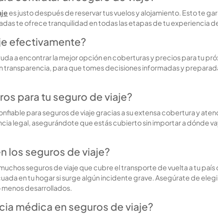
aje
es justo después de reservar tus vuelos y alojamiento. Esto te ga
das te ofrece tranquilidad en todas las etapas de tu experiencia de
je efectivamente?
a a encontrar la mejor opción en coberturas y precios para tu pró
n transparencia, para que tomes decisiones informadas y preparad
os para tu seguro de viaje?
fiable para seguros de viaje gracias a su extensa cobertura y aten
ia legal, asegurándote que estás cubierto sin importar a dónde vaya
n los seguros de viaje?
en muchos seguros de viaje que cubre el transporte de vuelta a tu p
da en tu hogar si surge algún incidente grave. Asegúrate de elegi
o menos desarrollados.
cia médica en seguros de viaje?