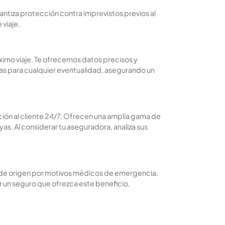
rantiza protección contra imprevistos previos al
 viaje.
ximo viaje. Te ofrecemos datos precisos y
as para cualquier eventualidad, asegurando un
ción al cliente 24/7. Ofrecen una amplia gama de
s. Al considerar tu aseguradora, analiza sus
aís de origen por motivos médicos de emergencia.
r un seguro que ofrezca este beneficio,