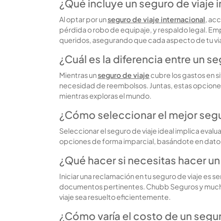
¿Qué incluye un seguro de viaje 
Al optar por un
seguro de viaje internacional
, ac
pérdida o robo de equipaje, y respaldo legal. Emp
queridos, asegurando que cada aspecto de tu vi
¿Cuál es la diferencia entre un se
Mientras un
seguro de viaje
cubre los gastos en s
necesidad de reembolsos. Juntas, estas opcione
mientras exploras el mundo.
¿Cómo seleccionar el mejor segur
Seleccionar el seguro de viaje ideal implica eval
opciones de forma imparcial, basándote en datos
¿Qué hacer si necesitas hacer un
Iniciar una reclamación en tu seguro de viaje es 
documentos pertinentes. Chubb Seguros y muchas o
viaje sea resuelto eficientemente.
¿Cómo varía el costo de un segur