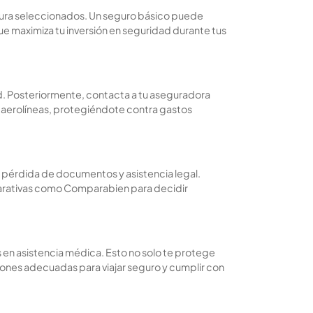
ertura seleccionados. Un seguro básico puede
ue maximiza tu inversión en seguridad durante tus
dad. Posteriormente, contacta a tu aseguradora
 aerolíneas, protegiéndote contra gastos
, pérdida de documentos y asistencia legal.
mparativas como Comparabien para decidir
en asistencia médica. Esto no solo te protege
ones adecuadas para viajar seguro y cumplir con