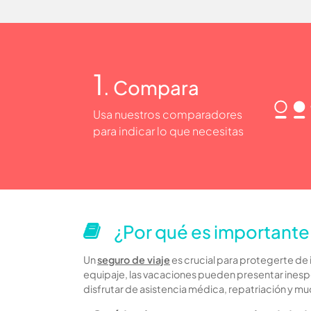
1
. Compara
Usa nuestros comparadores
para indicar lo que necesitas
¿Por qué es importante 
Un
seguro de viaje
es crucial para protegerte de
equipaje, las vacaciones pueden presentar inesp
disfrutar de asistencia médica, repatriación y m