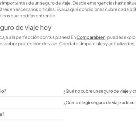
s importantes de un seguro de viaje. Desde emergencias hasta situa
és en escenarios difíciles. Evalúa qué condiciones cubre cada póli
dicos que podrías enfrentar.
guro de viaje hoy
aje a la perfección con tus planes! En
Comparabien
, puedes explor
es sobre protección de viaje. Con datos imparciales y actualizados,
rio?
¿Qué no cubre un seguro de viaje y 
¿Cómo elegir seguro de viaje adecuad
ia?