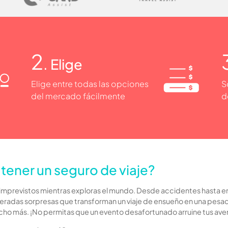
2
. Elige
Elige entre todas las opciones
S
del mercado fácilmente
d
tener un seguro de viaje?
 imprevistos mientras exploras el mundo. Desde accidentes hasta 
eradas sorpresas que transforman un viaje de ensueño en una pesad
ucho más. ¡No permitas que un evento desafortunado arruine tus ave