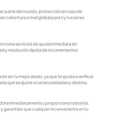
ier parte del mundo, protección en caso de
 cobertura a nivel global para ti y tus seres
orciona servicios de ayuda inmediata sin
d y resolución rápida de inconvenientes
e ser tu mejor aliado, ya que te ayuda a verificar
da que se ajuste a tus necesidades y destino.
uradora inmediatamente y proporciona todos los
y garantizar que cualquier inconveniente en tu