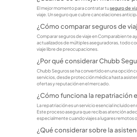
El mejor momento para contratar tu
seguro de vi
viaje. Un seguro que cubre cancelaciones anticipa
¿Cómo comparar seguros de via
Comparar seguros de viaje en Comparabien te ayud
actualizados de múltiples aseguradoras, todo co
viaje libre de preocupaciones.
¿Por qué considerar Chubb Segur
Chubb Seguros se ha convertido en una opción con
servicios, desde protección médica hasta asistenc
ofertas y reputación en el mercado.
¿Cómo funciona la repatriación e
La repatriación es un servicio esencial incluido 
Este proceso asegura que recibas atención adecua
especialmente cuando viajes a lugares remotos 
¿Qué considerar sobre la asisten