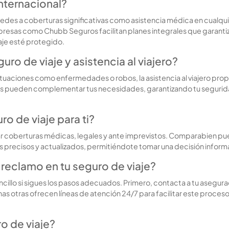
internacional?
cedes a coberturas significativas como asistencia médica en cualqu
resas como Chubb Seguros facilitan planes integrales que garantizan
aje esté protegido.
guro de viaje y asistencia al viajero?
ituaciones como enfermedades o robos, la asistencia al viajero prop
s pueden complementar tus necesidades, garantizando tu segurida
o de viaje para ti?
uar coberturas médicas, legales y ante imprevistos. Comparabien pued
 precisos y actualizados, permitiéndote tomar una decisión informa
 reclamo en tu seguro de viaje?
sencillo si sigues los pasos adecuados. Primero, contacta a tu aseg
tras ofrecen líneas de atención 24/7 para facilitar este proceso 
o de viaje?