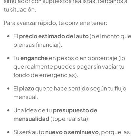
simulador con supuestos realistas, cercanos a
tu situación.
Para avanzar rápido, te conviene tener:
El
precio estimado del auto
(o el monto que
piensas financiar).
Tu
enganche
en pesos o en porcentaje (lo
que realmente puedes pagar sin vaciar tu
fondo de emergencias).
El
plazo
que te hace sentido según tu flujo
mensual.
Una idea de tu
presupuesto de
mensualidad
(tope realista).
Si será auto
nuevo o seminuevo
, porque las