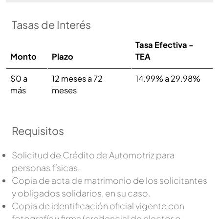
Tasas de Interés
Tasa Efectiva -
Monto
Plazo
TEA
$0 a
12 meses a 72
14.99% a 29.98%
más
meses
Requisitos
Solicitud de Crédito de Automotriz para
personas físicas.
Copia de acta de matrimonio de los solicitantes
y obligados solidarios, en su caso.
Copia de identificación oficial vigente con
fotografía y firma (credencial de elector o