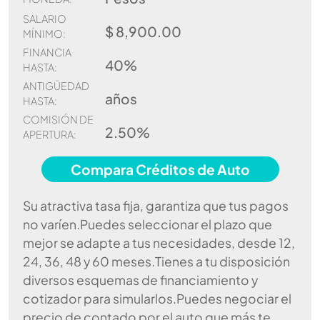
SALARIO
$ 8,900.00
MÍNIMO:
FINANCIA
40%
HASTA:
ANTIGÜEDAD
años
HASTA:
COMISIÓN DE
2.50%
APERTURA:
Compara Créditos de Auto
Su atractiva tasa fija, garantiza que tus pagos
no varíen.Puedes seleccionar el plazo que
mejor se adapte a tus necesidades, desde 12,
24, 36, 48 y 60 meses.Tienes a tu disposición
diversos esquemas de financiamiento y
cotizador para simularlos.Puedes negociar el
precio de contado por el auto que más te